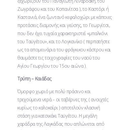
ξεχωρίζουν του Παναγιώτη Λιναρδάκη, του
Ζωγράφου και του Κοπανίτσα ), το Καστόρι ή
Καστανιά, ένα ζωντανό κεφαλοχώρι με κάποιες
προτάσεις διαμονής και γεύσης, το Γεωργίτσι,
που δεν έχει τυχαία χαρακτηριστεί «μπαλκόνι
του Ταϋγέτου», και το Λογκανίκο ( περπατήστε
ως τα απομεινάρια του φράγκικου κάστρου και
θαυμάστε τις τοιχογραφίες του ναού του
Αγίου Γεωργίου του 15ου αιώνα ).
Τρύπη – Καιάδας
Όμορφο χωριό με πολύ πράσινο και
τρεχούμενα νερά – οι ταβέρνες της ( ανοιχτές
κυρίως το καλοκαίρι ) αποτελούν κλασική
στάση για κατσικάκι Ταϋγέτου. Η μεγάλη
χαράδρα της Λαγκάδας που απλώνεται από