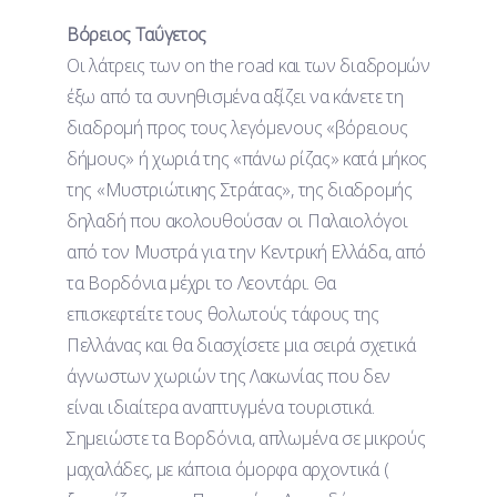
Βόρειος Ταΰγετος
Οι λάτρεις των on the road και των διαδρομών
έξω από τα συνηθισμένα αξίζει να κάνετε τη
διαδρομή προς τους λεγόμενους «βόρειους
δήμους» ή χωριά της «πάνω ρίζας» κατά μήκος
της «Μυστριώτικης Στράτας», της διαδρομής
δηλαδή που ακολουθούσαν οι Παλαιολόγοι
από τον Μυστρά για την Κεντρική Ελλάδα, από
τα Βορδόνια μέχρι το Λεοντάρι. Θα
επισκεφτείτε τους θολωτούς τάφους της
Πελλάνας και θα διασχίσετε μια σειρά σχετικά
άγνωστων χωριών της Λακωνίας που δεν
είναι ιδιαίτερα αναπτυγμένα τουριστικά.
Σημειώστε τα Βορδόνια, απλωμένα σε μικρούς
μαχαλάδες, με κάποια όμορφα αρχοντικά (