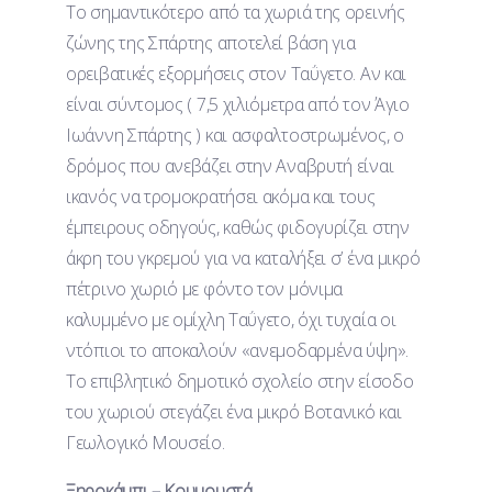
Το σημαντικότερο από τα χωριά της ορεινής
ζώνης της Σπάρτης αποτελεί βάση για
ορειβατικές εξορμήσεις στον Ταΰγετο. Αν και
είναι σύντομος ( 7,5 χιλιόμετρα από τον Άγιο
Ιωάννη Σπάρτης ) και ασφαλτοστρωμένος, ο
δρόμος που ανεβάζει στην Αναβρυτή είναι
ικανός να τρομοκρατήσει ακόμα και τους
έμπειρους οδηγούς, καθώς φιδογυρίζει στην
άκρη του γκρεμού για να καταλήξει σ’ ένα μικρό
πέτρινο χωριό με φόντο τον μόνιμα
καλυμμένο με ομίχλη Ταΰγετο, όχι τυχαία οι
ντόπιοι το αποκαλούν «ανεμοδαρμένα ύψη».
Το επιβλητικό δημοτικό σχολείο στην είσοδο
του χωριού στεγάζει ένα μικρό Βοτανικό και
Γεωλογικό Μουσείο.
Ξηροκάμπι – Κουμουστά