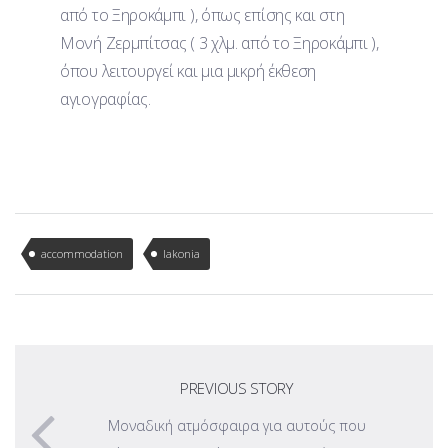
από το Ξηροκάμπι ), όπως επίσης και στη
Μονή Ζερμπίτσας ( 3 χλμ. από το Ξηροκάμπι ),
όπου λειτουργεί και μια μικρή έκθεση
αγιογραφίας.
accommodation
lakonia
PREVIOUS STORY
Μοναδική ατμόσφαιρα για αυτούς που