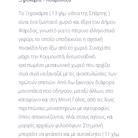
Το Ξηροκάμπι ( 13 χλμ. νότια της Σπάρτης )
είναι ένα ζωντανό χωριό και έδρα του Δήμου
Φάριδος, γνωστό για το πέτρινο ελληνιστικό
γεφύρι, το οποίο υποδεικνύει η σχετική
πινακίδα λίγο έξω από το χωριό. Συνεχίστε
μέχρι την Κουμουστά, ένα μοναδικό,
ερειπωμένο μεσαιωνικό χωριό που αρχίζει
σιγά σιγά να ξαναζεί με τις αναστυλώσεις των
πρώτων σπιτιών. Από δω ξεκινούν διάφορα
μονοπάτια που οδηγούν, μεταξύ άλλων, στο
καταφύγιο και στη Μονή Γόλας, από τις λίγες
περιπτώσεις μοναστηριών με αγιογραφίες
όπου απεικονίζονται, πλάι στους αγίους, και
μορφές αρχαίων φιλοσόφων. Στη μονή
μπορείτε να φτάσετε και με αυτοκίνητο ( 11 χλμ.