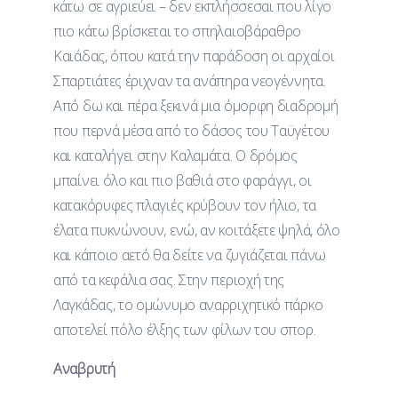
κάτω σε αγριεύει – δεν εκπλήσσεσαι που λίγο
πιο κάτω βρίσκεται το σπηλαιοβάραθρο
Καιάδας, όπου κατά την παράδοση οι αρχαίοι
Σπαρτιάτες έριχναν τα ανάπηρα νεογέννητα.
Από δω και πέρα ξεκινά μια όμορφη διαδρομή
που περνά μέσα από το δάσος του Ταϋγέτου
και καταλήγει στην Καλαμάτα. Ο δρόμος
μπαίνει όλο και πιο βαθιά στο φαράγγι, οι
κατακόρυφες πλαγιές κρύβουν τον ήλιο, τα
έλατα πυκνώνουν, ενώ, αν κοιτάξετε ψηλά, όλο
και κάποιο αετό θα δείτε να ζυγιάζεται πάνω
από τα κεφάλια σας. Στην περιοχή της
Λαγκάδας, το ομώνυμο αναρριχητικό πάρκο
αποτελεί πόλο έλξης των φίλων του σπορ.
Αναβρυτή