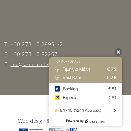
T: +30 2731 0 28951-2
F: +30 2731 0 82257
07 Αυγ - 08 Αυγ
E:
info@lakoniahotel.gr
€
72
Τιμή για Μέλη
€
76
Best Rate
Booking
€
81
Expedia
€
81
8.1 / 10
(
1244 Κριτικές
)
Web design & SEO by
Abouthotelier.com
Powered by