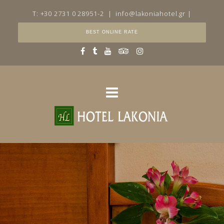
T: +30 2731 0 28951-2
|
info@lakoniahotel.gr
|
BEST ONLINE RATE