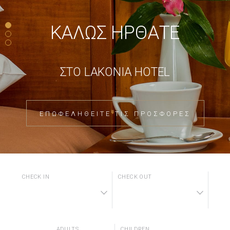
ΚΑΛΩΣ ΗΡΘΑΤΕ
ΣΤΟ LAKONIA HOTEL
ΕΠΩΦΕΛΗΘΕΙΤΕ ΤΙΣ ΠΡΟΣΦΟΡΕΣ
CHECK IN
CHECK OUT
ADULTS
CHILDREN