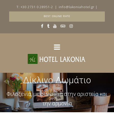
T: +30 2731 0 28951-2
|
info@lakoniahotel.gr
|
BEST ONLINE RATE
Δίκλινο Δωμάτιο
Φιλοξενία, με συνέπεια στην αριστεία και
την αρμονία