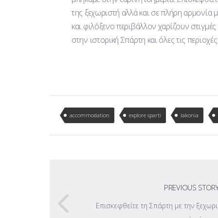
της ξεχωριστή αλλά και σε πλήρη αρμονία 
και φιλόξενο περιβάλλον χαρίζουν στιγμές
στην ιστορική Σπάρτη και όλες τις περιοχές
accommodation
explore sparti
lakonia
PREVIOUS STOR
Επισκεφθείτε τη Σπάρτη με την ξεχωρισ