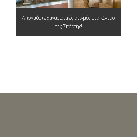
Απολαύστε χαλαρωτικές στιγμές στο κέντρο
της Σπάρτης!