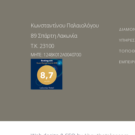
Κωνσταντίνου Παλαιολόγου
ΔΙΑΜΟ
89 Σπάρτη Λακωνία
ΥΠΗΡΕΣ
T.K. 23100
ΤΟΠΟΘ
MHTE: 1248K012A0040700
ΕΜΠΕΙΡ