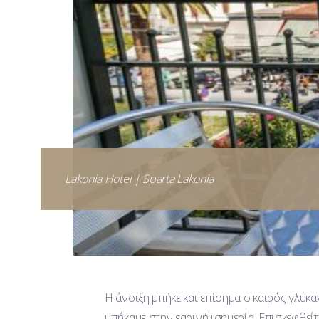
Lakonia Hotel | Sparta Lakonia
Η άνοιξη μπήκε και επίσημα ο καιρός γλύκα
μπήκαμε στην εαρινή ισημερία. Επισκεφθείτ