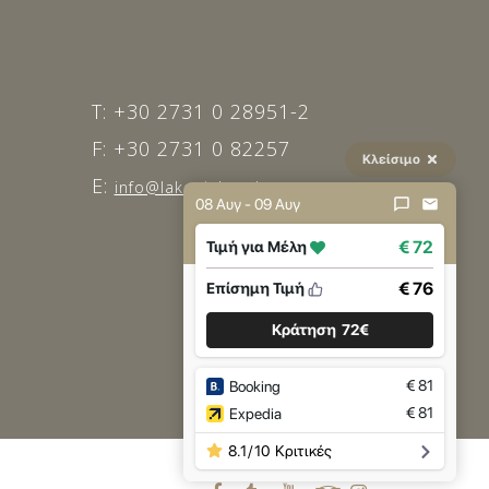
T: +30 2731 0 28951-2
F: +30 2731 0 82257
Κλείσιμο
E:
info@lakoniahotel.gr
08 Αυγ - 09 Αυγ
€ 72
Τιμή για Μέλη
€ 76
Επίσημη Τιμή
Κράτηση
72€
€
81
Booking
€
81
Expedia
8.1
/
10
Κριτικές