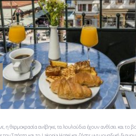
νε, η θερμοκρασία ανέβηκε, τα λουλούδια έχουν ανθίσει και το β
ε την Σπάρτη και το Lakonia Hotel και ζήστε μια μοναδική διαμο