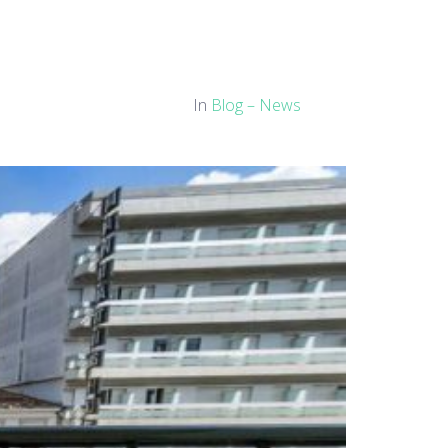
In
Blog – News