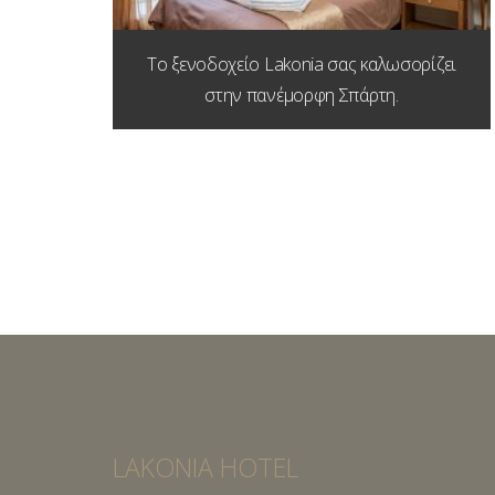
Το ξενοδοχείο Lakonia σας καλωσορίζει
στην πανέμορφη Σπάρτη.
LAKONIA HOTEL