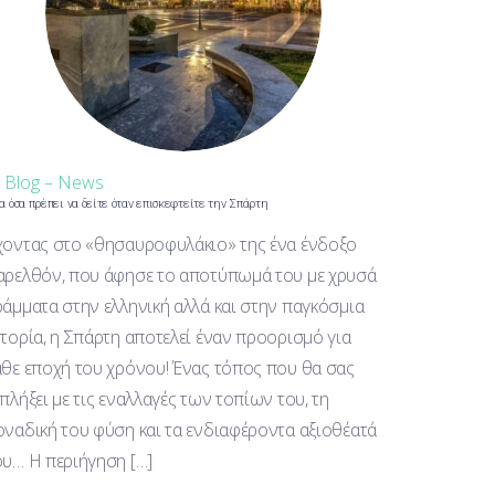
n
Blog – News
α όσα πρέπει να δείτε όταν επισκεφτείτε την Σπάρτη
χοντας στο «θησαυροφυλάκιο» της ένα ένδοξο
αρελθόν, που άφησε το αποτύπωμά του με χρυσά
ράμματα στην ελληνική αλλά και στην παγκόσμια
στορία, η Σπάρτη αποτελεί έναν προορισμό για
άθε εποχή του χρόνου! Ένας τόπος που θα σας
κπλήξει με τις εναλλαγές των τοπίων του, τη
οναδική του φύση και τα ενδιαφέροντα αξιοθέατά
ου… Η περιήγηση […]