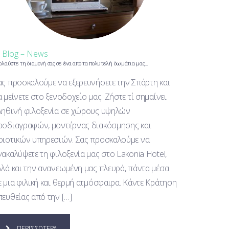
n
Blog – News
ολαύστε τη διαμονή σας σε ένα απο τα πολυτελή δωμάτια μας…
ας προσκαλούμε να εξερευνήσετε την Σπάρτη και
α μείνετε στο ξενοδοχείο μας. Ζήστε τί σημαίνει
ληθινή φιλοξενία σε χώρους υψηλών
ροδιαγραφών, μοντέρνας διακόσμησης και
οιοτικών υπηρεσιών. Σας προσκαλούμε να
νακαλύψετε τη φιλοξενία μας στο Lakonia Hotel,
λλά και την ανανεωμένη μας πλευρά, πάντα μέσα
ε μια φιλική και θερμή ατμόσφαιρα. Κάντε Κράτηση
πευθείας από την […]
ΠΕΡΙΣΣΟΤΕΡΑ