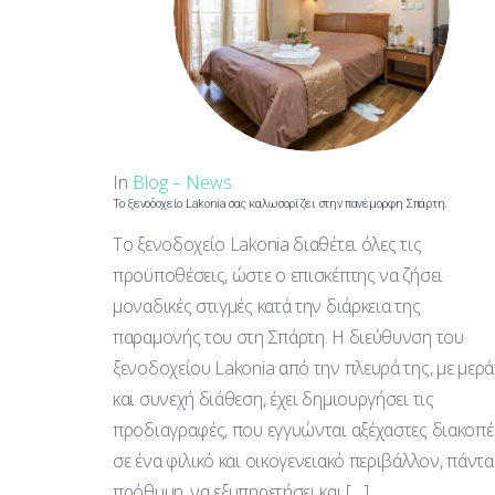
In
Blog – News
Το ξενοδοχείο Lakonia σας καλωσορίζει στην πανέμορφη Σπάρτη.
Το ξενοδοχείο Lakonia διαθέτει όλες τις
προϋποθέσεις, ώστε ο επισκέπτης να ζήσει
μοναδικές στιγμές κατά την διάρκεια της
παραμονής του στη Σπάρτη. Η διεύθυνση του
ξενοδοχείου Lakonia από την πλευρά της, με μερά
και συνεχή διάθεση, έχει δημιουργήσει τις
προδιαγραφές, που εγγυώνται αξέχαστες διακοπέ
σε ένα φιλικό και οικογενειακό περιβάλλον, πάντα
πρόθυμη, να εξυπηρετήσει και […]