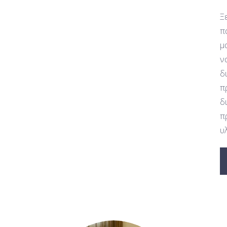
Ξ
π
μ
ν
δ
π
δ
π
υ