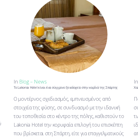
In
Blog – News
I
Το Lakonia Hotel είναι ένα σύγχρονο ξενοδοχείο στην καρδιά της Σπάρτης
Χα
Ο μοντέρνος σχεδιασμός, εμπνευσμένος από
Π
στοιχεία της φύσης, σε συνδυασμό με την ιδανική
σ
του τοποθεσία στο κέντρο της πόλης, καθιστούν το
τ
ύ
Lakonia Hotel την κορυφαία επιλογή του επισκέπτη
ι
που βρίσκεται στη Σπάρτη, είτε για επαγγελματικούς
α