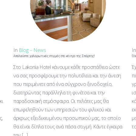
In
Blog – News
I
Απολαύστε χαλαρωτικές στιγμές στο κέντρο της Σπάρτης!
Όλ
Στο Lakonia Hotel κάνουμε κάθε προσπάθεια ώστε
Έ
να σας προσφέρουμε την πολυτέλεια και την άνεση
π
που περιμένετε από ένα σύγχρονο ξενοδοχείο,
γ
διατηρώντας παράλληλα τη φινέτσα και την
ι
κι
παραδοσιακή ατμόσφαιρα. Οι πελάτες μας θα
κ
επωφεληθούν των υπηρεσιών του φιλικού και
ε
ς,
άρκρως εξειδικευμένου προσωπικού μας, το οποίο
μ
θα είναι δίπλα τους ανά πάσα στιγμή. Κάντε έγκαιρα
τ
την […]