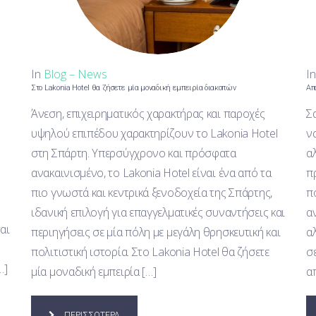
In
Blog – News
I
Στο Lakonia Hotel θα ζήσετε μία μοναδική εμπειρία διακοπών
Απ
Άνεση, επιχειρηματικός χαρακτήρας και παροχές
Σ
υψηλού επιπέδου χαρακτηρίζουν το Lakonia Hotel
ν
στη Σπάρτη. Υπερσύγχρονο και πρόσφατα
α
ανακαινισμένο, το Lakonia Hotel είναι ένα από τα
π
πιο γνωστά και κεντρικά ξενοδοχεία της Σπάρτης,
π
ιδανική επιλογή για επαγγελματικές συναντήσεις και
α
αι
περιηγήσεις σε μία πόλη με μεγάλη θρησκευτική και
α
πολιτιστική ιστορία. Στο Lakonia Hotel θα ζήσετε
σ
…]
μία μοναδική εμπειρία […]
α
ΠΕΡΙΣΣΟΤΕΡΑ