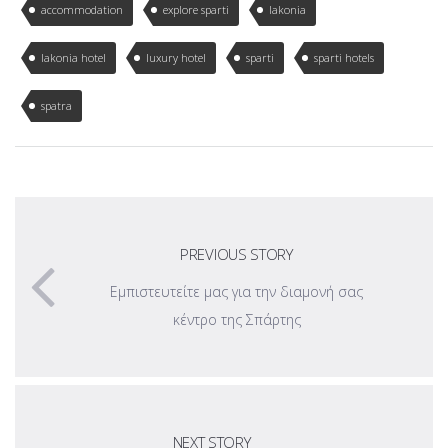
accommodation
explore sparti
lakonia
lakonia hotel
luxury hotel
sparti
sparti hotels
spatra
PREVIOUS STORY
Εμπιστευτείτε μας για την διαμονή σας
κέντρο της Σπάρτης
NEXT STORY