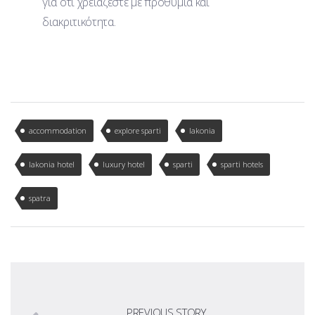
για ότι χρειάζεστε με προθυμία και
διακριτικότητα.
accommodation
explore sparti
lakonia
lakonia hotel
luxury hotel
sparti
sparti hotels
spatra
PREVIOUS STORY