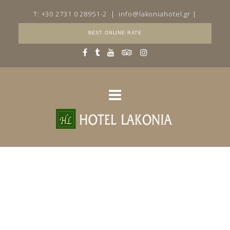
T: +30 2731 0 28951-2
|
info@lakoniahotel.gr
|
BEST ONLINE RATE