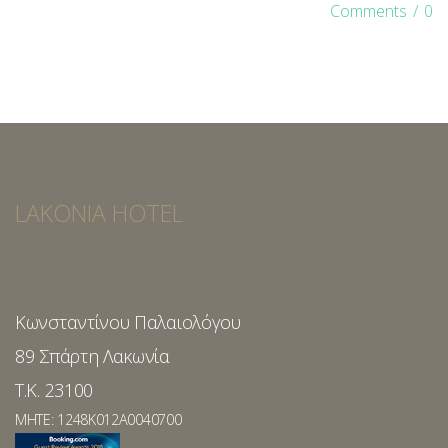
Comments
/
0
LAKONIA HOTEL
Κωνσταντίνου Παλαιολόγου
89 Σπάρτη Λακωνία
T.K. 23100
MHTE: 1248K012A0040700